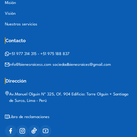
Misión
Visión
Nuestros servicios
Contacto
+51 977 314 315
-
+51 975 188 837
info@bienesraicess.com
sociedadbienesraices@gmail.com
Dirección
Av.Manuel Olguin Nº 325, Of. 904 Edificio: Torre Olguin + Santiago
de Surco, Lima - Perú
Libro de reclamaciones