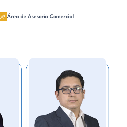
Área de Asesoría Comercial
William
Cabanillas