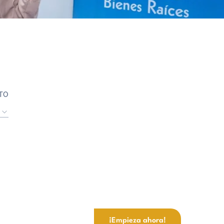
TO
¡Empieza ahora!