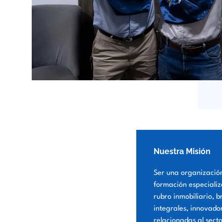
Nuestra Misión
Ser una organizació
formación especializ
rubro inmobiliario, b
integrales, innovado
relacionadas al secto