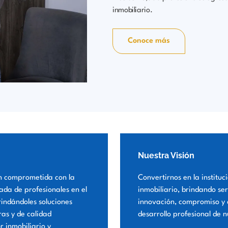
inmobiliario.
Conoce más
Nuestra Visión
n comprometida con la
Convertirnos en la instituc
ada de profesionales en el
inmobiliario, brindando ser
rindándoles soluciones
innovación, compromiso y 
ras y de calidad
desarrollo profesional de n
r inmobiliario y