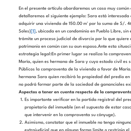
En el presente artículo abordaremos un caso muy común en 
detallaremos el siguiente ejemplo: Sara está interesada 
adquirir una vivienda de 150.00 m² por la suma de S/. 4
Soles)
[1]
, ubicada en un condominio en Pueblo Libre, sin
trámite un proceso judicial de divorcio por lo que quier
patrimonio en común con su aun esposo.Ante esta situaci
estrategia legal:En primer lugar se realiza la comprave
María, quien es hermana de Sara y cuyo estado civil es sol
Públicos la compraventa de la vivienda a favor de María
hermana Sara quien recibirá la propiedad del predio en 
no podrá formar parte de la sociedad de gananciales exi
Aspectos a tener en cuenta respecto de la compravent
Es importante verificar en la partida registral del pred
propietario del inmueble (en el supuesto de estar cas
que intervenir en la compraventa su cónyuge).
Asimismo, constatar que el inmueble no tenga ninguna
extrajudicial que en alguna forma limite o restrinja e