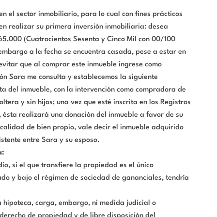
el sector inmobiliario, para lo cual con fines prácticos
en realizar su primera inversión inmobiliaria: desea
65,000 (Cuatrocientos Sesenta y Cinco Mil con 00/100
 embargo a la fecha se encuentra casada, pese a estar en
e evitar que al comprar este inmueble ingrese como
ón Sara me consulta y establecemos la siguiente
nta del inmueble, con la intervención como compradora de
tera y sin hijos; una vez que esté inscrita en los Registros
, ésta realizará una donación del inmueble a favor de su
calidad de bien propio, vale decir el inmueble adquirido
stente entre Sara y su esposo.
a:
io, si el que transfiere la propiedad es el único
ado y bajo el régimen de sociedad de gananciales, tendría
 hipoteca, carga, embargo, ni medida judicial o
l derecho de propiedad y de libre disposición del